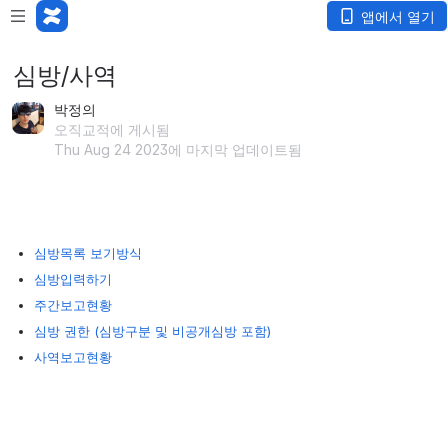
앱에서 열기
심방/사역
박정의
오직교적에 게시됨
Thu Aug 24 2023에 마지막 업데이트됨
심방목록 보기방식
심방입력하기
주간보고현황
심방 권한 (심방구분 및 비공개심방 포함)
사역보고현황